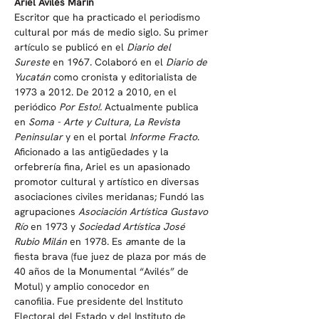
Ariel Avilés Marín
Escritor que ha practicado el periodismo 
cultural por más de medio siglo. Su primer 
artículo se publicó en el 
Diario del 
Sureste 
en 1967. Colaboró en el 
Diario de 
Yucatán
 como cronista y editorialista de 
1973 a 2012. De 2012 a 2010, en el 
periódico 
Por Esto!. 
Actualmente publica 
en 
Soma - Arte y Cultura
, 
La Revista 
Peninsular
 y en el portal 
Informe Fracto
. 
Aficionado a las antigüedades y la 
orfebrería fina, Ariel es un apasionado 
promotor cultural y artístico en diversas 
asociaciones civiles meridanas; Fundó las 
agrupaciones
 Asociación Artística Gustavo 
Río
 en 1973 y 
Sociedad Artística José 
Rubio Milán 
en 1978. Es 
a
mante de la 
fiesta brava (fue juez de plaza por más de 
40 años de la Monumental “Avilés” de 
Motul) y amplio conocedor en 
canofilia. Fue presidente del Instituto 
Electoral del Estado y del Instituto de 