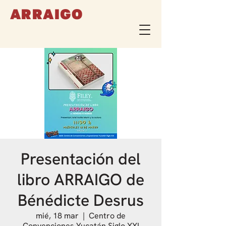
ARRAIGO
Presentación del
libro ARRAIGO de
Bénédicte Desrus
mié, 18 mar
  |  
Centro de
Convenciones Yucatán Siglo XXI