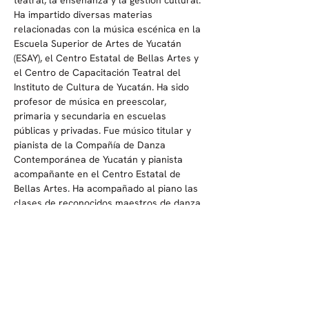
teatral, la enseñanza y la gestión cultural. 
Ha impartido diversas materias 
relacionadas con la música escénica en la 
Escuela Superior de Artes de Yucatán 
(ESAY), el Centro Estatal de Bellas Artes y 
el Centro de Capacitación Teatral del 
Instituto de Cultura de Yucatán. Ha sido 
profesor de música en preescolar, 
primaria y secundaria en escuelas 
públicas y privadas. Fue músico titular y 
pianista de la Compañía de Danza 
Contemporánea de Yucatán y pianista 
acompañante en el Centro Estatal de 
Bellas Artes. Ha acompañado al piano las 
clases de reconocidos maestros de danza 
contemporánea como lo son Christine 
Dakin, Rossana Filomarino, Jeannie Baker, 
Víctor López, Orlando Scheker, Claudia 
Rodríguez, Pilar Medina, Guadalupe 
Barrientos, Lourdes Luna, Erika Torres, 
Paola Aimée, Juan Manuel Ramos, Cynthia 
Paris y Alicia Sánchez, entre otros. Entre 